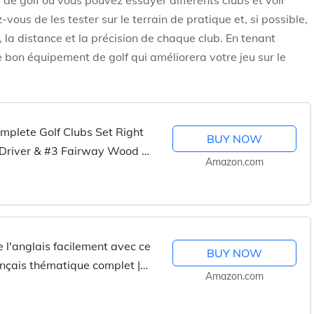
e golf où vous pouvez essayer différents clubs et voir
us de les tester sur le terrain de pratique et, si possible,
 la distance et la précision de chaque club. En tenant
 bon équipement de golf qui améliorera votre jeu sur le
mplete Golf Clubs Set Right
BUY NOW
 Driver & #3 Fairway Wood &
Amazon.com
s & Putter,...
 l'anglais facilement avec ce
BUY NOW
ançais thématique complet |
Amazon.com
....