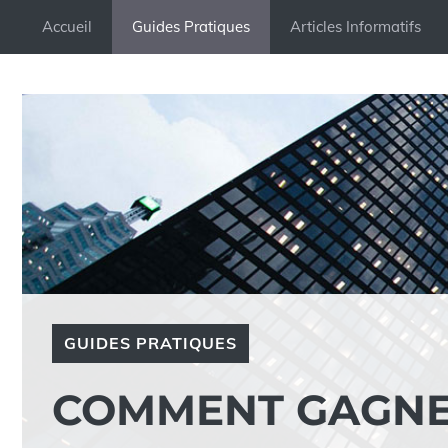
Aller
Accueil
Guides Pratiques
Articles Informatifs
au
contenu
GUIDES PRATIQUES
COMMENT GAGNE