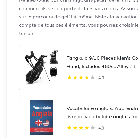
Rendez-vous dans un magasin spécialisé ou un club d
comment ils se comportent dans vos mains. Assurez-vo
sur le parcours de golf lui-même. Notez la sensation,
compte de tous ces éléments, vous pourrez choisir le
terrain.
Tangkula 9/10 Pieces Men's Co
Hand, Includes 460cc Alloy #1
#4 Hybrid & #6/#7/#8/#9/#P Iron
4.0
Vocabulaire anglais: Apprendre
livre de vocabulaire anglais fr
Collège Lycée Prépa Université ..
4.0