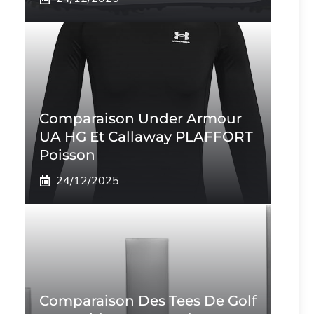
Comparaison Under Armour
UA HG Et Callaway PLAFFORT
Poisson
24/12/2025
Comparaison Des Tees De Golf