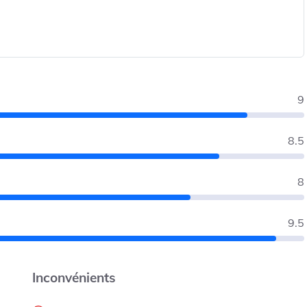
9
8.5
8
9.5
Inconvénients