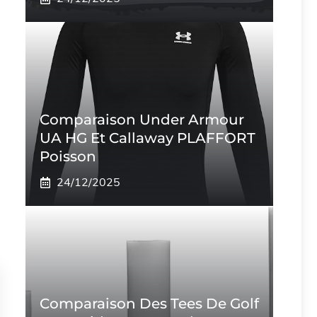
Comparaison Under Armour
UA HG Et Callaway PLAFFORT
Poisson
24/12/2025
Comparaison Des Tees De Golf