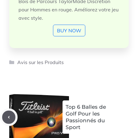
Bois de Parcours TaylorMade Discrétion
pour Hommes en rouge. Améliorez votre jeu
avec style.
BUY NOW
Catégories
Avis sur les Produits
Top 6 Balles de
Golf Pour les
Passionnés du
Sport