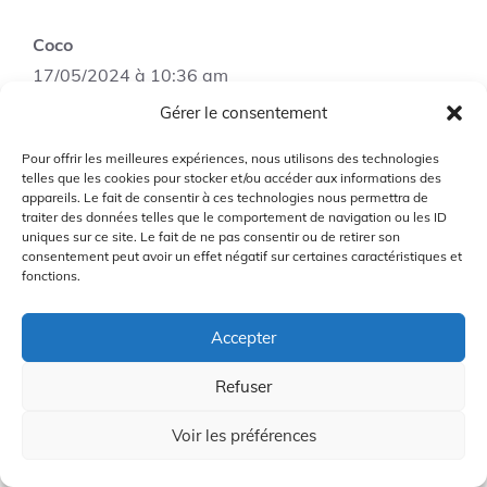
Coco
17/05/2024 à 10:36 am
Gérer le consentement
Pour offrir les meilleures expériences, nous utilisons des technologies
Merci pour cette revue détaillée! J’apprécie
telles que les cookies pour stocker et/ou accéder aux informations des
vraiment les informations sur les
appareils. Le fait de consentir à ces technologies nous permettra de
traiter des données telles que le comportement de navigation ou les ID
fonctionnalités avancées de ce bois de
uniques sur ce site. Le fait de ne pas consentir ou de retirer son
parcours.
consentement peut avoir un effet négatif sur certaines caractéristiques et
fonctions.
Connectez-vous pour répondre
Accepter
Refuser
Voir les préférences
Zaza
27/05/2024 à 5:19 am