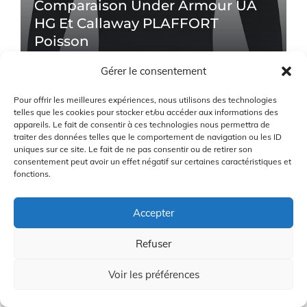
Comparaison Under Armour UA
HG Et Callaway PLAFFORT
Poisson
24/12/2025
Gérer le consentement
Pour offrir les meilleures expériences, nous utilisons des technologies
telles que les cookies pour stocker et/ou accéder aux informations des
appareils. Le fait de consentir à ces technologies nous permettra de
traiter des données telles que le comportement de navigation ou les ID
uniques sur ce site. Le fait de ne pas consentir ou de retirer son
consentement peut avoir un effet négatif sur certaines caractéristiques et
fonctions.
Comparaison Des Tees De Golf :
Accepter
Longridge Tee, Jumbo
Refuser
Multicolores Et Frogetu Tee 60
24/12/2025
Voir les préférences