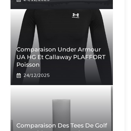
Comparaison Under Armour
UA HG Et Callaway PLAFFORT
Poisson
24/12/2025
Comparaison Des Tees De Golf