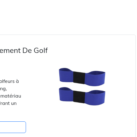
nement De Golf
olfeurs à
ing,
n matériau
frant un