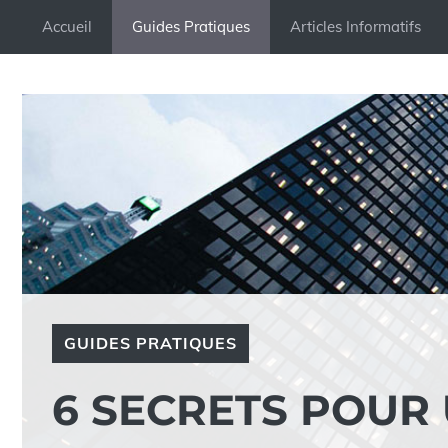
Aller
Accueil
Guides Pratiques
Articles Informatifs
au
contenu
GUIDES PRATIQUES
6 SECRETS POUR