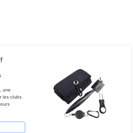
f
s
, une
r les clubs
feurs