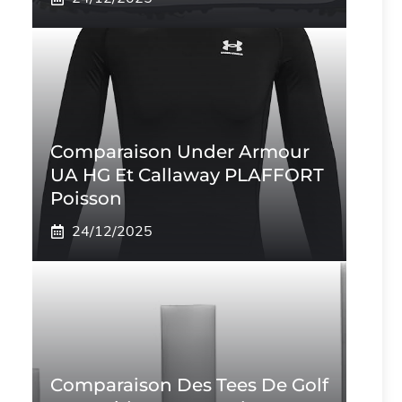
Comparaison Under Armour
UA HG Et Callaway PLAFFORT
Poisson
24/12/2025
Comparaison Des Tees De Golf