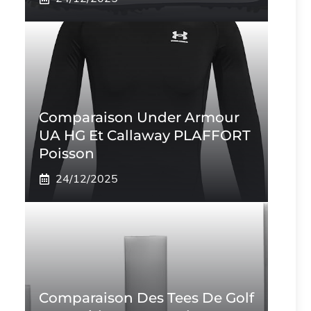
Comparaison Under Armour
UA HG Et Callaway PLAFFORT
Poisson
24/12/2025
Comparaison Des Tees De Golf