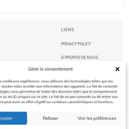
LIENS
PRIVACY POLICY
À PROPOS DE NOUS
Gérer le consentement
AVIS DE NON-RESPONSABILITÉ
les meilleures expériences, nous utilisons des technologies telles que les
CONTACT US
 stocker et/ou accéder aux informations des appareils. Le fait de consentir
ologies nous permettra de traiter des données telles que le comportement
n ou les ID uniques sur ce site. Le fait de ne pas consentir ou de retirer son
 peut avoir un effet négatif sur certaines caractéristiques et fonctions.
2024 @Copyright by
Golffra.com
cepter
Refuser
Voir les préférences