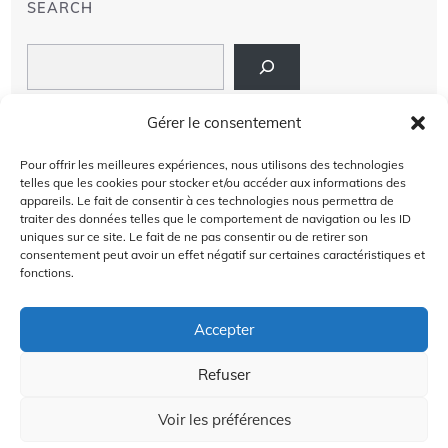
SEARCH
Search
LIENS
Gérer le consentement
PRIVACY POLICY
Pour offrir les meilleures expériences, nous utilisons des technologies
telles que les cookies pour stocker et/ou accéder aux informations des
À PROPOS DE NOUS
appareils. Le fait de consentir à ces technologies nous permettra de
traiter des données telles que le comportement de navigation ou les ID
uniques sur ce site. Le fait de ne pas consentir ou de retirer son
AVIS DE NON-RESPONSABILITÉ
consentement peut avoir un effet négatif sur certaines caractéristiques et
fonctions.
CONTACT US
Accepter
Refuser
2024 @Copyright by
Golffra.com
GOLFFRA
Voir les préférences