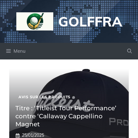
Aller
au
GOLFFRA
contenu
Menu
AVIS SUR LES PRODUITS
Titre : ‘Titleist Tour Performance’
contre ‘Callaway Cappellino
Magnet
25/01/2025