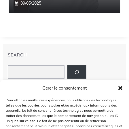
09/05/2025
SEARCH
Search
LIENS
Gérer le consentement
PRIVACY POLICY
Pour offrir les meilleures expériences, nous utilisons des technologies
telles que les cookies pour stocker et/ou accéder aux informations des
À PROPOS DE NOUS
appareils. Le fait de consentir à ces technologies nous permettra de
traiter des données telles que le comportement de navigation ou les ID
uniques sur ce site. Le fait de ne pas consentir ou de retirer son
AVIS DE NON-RESPONSABILITÉ
consentement peut avoir un effet négatif sur certaines caractéristiques et