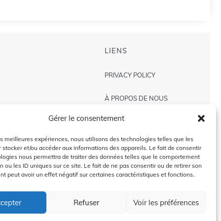
LIENS
PRIVACY POLICY
À PROPOS DE NOUS
Gérer le consentement
AVIS DE NON-RESPONSABILITÉ
les meilleures expériences, nous utilisons des technologies telles que les
CONTACT US
 stocker et/ou accéder aux informations des appareils. Le fait de consentir
ologies nous permettra de traiter des données telles que le comportement
n ou les ID uniques sur ce site. Le fait de ne pas consentir ou de retirer son
 peut avoir un effet négatif sur certaines caractéristiques et fonctions.
2024 @Copyright by
Golffra.com
cepter
Refuser
Voir les préférences