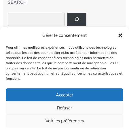
SEARCH
Search
LIENS
Gérer le consentement
PRIVACY POLICY
Pour offrir les meilleures expériences, nous utilisons des technologies
telles que les cookies pour stocker et/ou accéder aux informations des
À PROPOS DE NOUS
appareils. Le fait de consentir à ces technologies nous permettra de
traiter des données telles que le comportement de navigation ou les ID
uniques sur ce site. Le fait de ne pas consentir ou de retirer son
AVIS DE NON-RESPONSABILITÉ
consentement peut avoir un effet négatif sur certaines caractéristiques et
fonctions.
CONTACT US
Accepter
Refuser
2024 @Copyright by
Golffra.com
GOLFFRA
Voir les préférences