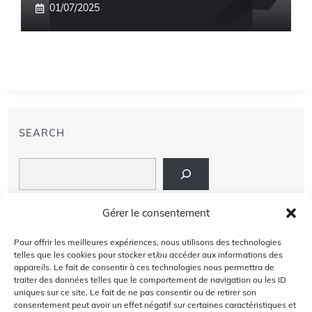
01/07/2025
SEARCH
Search
LIENS
Gérer le consentement
PRIVACY POLICY
Pour offrir les meilleures expériences, nous utilisons des technologies
telles que les cookies pour stocker et/ou accéder aux informations des
À PROPOS DE NOUS
appareils. Le fait de consentir à ces technologies nous permettra de
traiter des données telles que le comportement de navigation ou les ID
uniques sur ce site. Le fait de ne pas consentir ou de retirer son
AVIS DE NON-RESPONSABILITÉ
consentement peut avoir un effet négatif sur certaines caractéristiques et