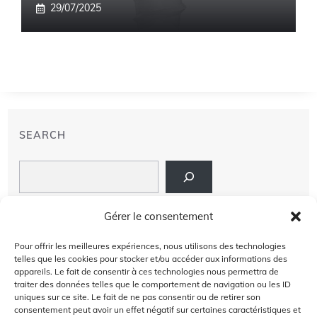
29/07/2025
SEARCH
Search
LIENS
Gérer le consentement
PRIVACY POLICY
Pour offrir les meilleures expériences, nous utilisons des technologies
telles que les cookies pour stocker et/ou accéder aux informations des
À PROPOS DE NOUS
appareils. Le fait de consentir à ces technologies nous permettra de
traiter des données telles que le comportement de navigation ou les ID
uniques sur ce site. Le fait de ne pas consentir ou de retirer son
AVIS DE NON-RESPONSABILITÉ
consentement peut avoir un effet négatif sur certaines caractéristiques et