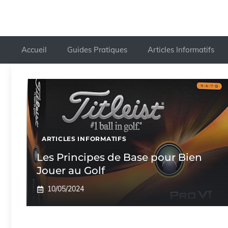
Accueil
Guides Pratiques
Articles Informatifs
ARTICLES INFORMATIFS
Les Principes de Base pour Bien
Jouer au Golf
10/05/2024