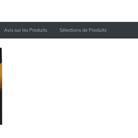
Avis sur les Produits
Sélections de Produits