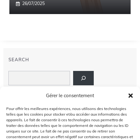
26/07/2025
SEARCH
Search
LIENS
Gérer le consentement
PRIVACY POLICY
Pour offrir les meilleures expériences, nous utilisons des technologies
telles que les cookies pour stocker et/ou accéder aux informations des
À PROPOS DE NOUS
appareils. Le fait de consentir à ces technologies nous permettra de
traiter des données telles que le comportement de navigation ou les ID
uniques sur ce site. Le fait de ne pas consentir ou de retirer son
AVIS DE NON-RESPONSABILITÉ
consentement peut avoir un effet négatif sur certaines caractéristiques et