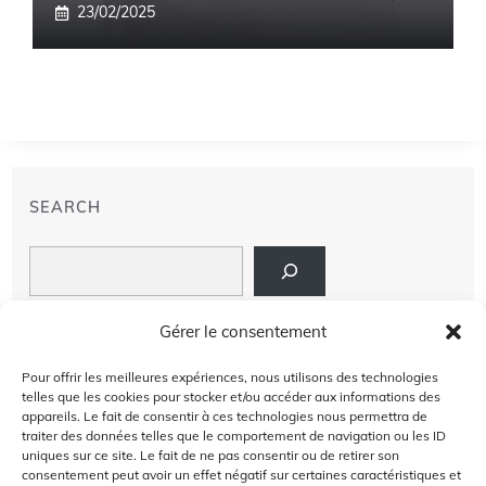
23/02/2025
SEARCH
Search
LIENS
Gérer le consentement
PRIVACY POLICY
Pour offrir les meilleures expériences, nous utilisons des technologies
telles que les cookies pour stocker et/ou accéder aux informations des
À PROPOS DE NOUS
appareils. Le fait de consentir à ces technologies nous permettra de
traiter des données telles que le comportement de navigation ou les ID
uniques sur ce site. Le fait de ne pas consentir ou de retirer son
AVIS DE NON-RESPONSABILITÉ
consentement peut avoir un effet négatif sur certaines caractéristiques et