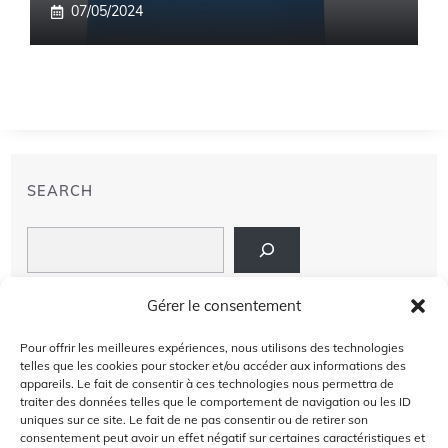
07/05/2024
SEARCH
Search
LIENS
Gérer le consentement
PRIVACY POLICY
Pour offrir les meilleures expériences, nous utilisons des technologies
telles que les cookies pour stocker et/ou accéder aux informations des
À PROPOS DE NOUS
appareils. Le fait de consentir à ces technologies nous permettra de
traiter des données telles que le comportement de navigation ou les ID
uniques sur ce site. Le fait de ne pas consentir ou de retirer son
AVIS DE NON-RESPONSABILITÉ
consentement peut avoir un effet négatif sur certaines caractéristiques et