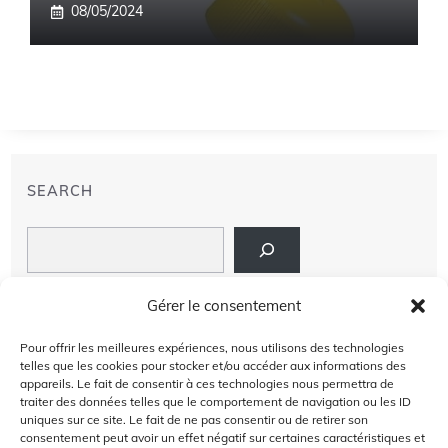
08/05/2024
SEARCH
Search
LIENS
Gérer le consentement
PRIVACY POLICY
Pour offrir les meilleures expériences, nous utilisons des technologies
telles que les cookies pour stocker et/ou accéder aux informations des
À PROPOS DE NOUS
appareils. Le fait de consentir à ces technologies nous permettra de
traiter des données telles que le comportement de navigation ou les ID
uniques sur ce site. Le fait de ne pas consentir ou de retirer son
AVIS DE NON-RESPONSABILITÉ
consentement peut avoir un effet négatif sur certaines caractéristiques et