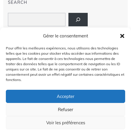
SEARCH
Search
LIENS
Gérer le consentement
PRIVACY POLICY
Pour offrir les meilleures expériences, nous utilisons des technologies
telles que les cookies pour stocker et/ou accéder aux informations des
À PROPOS DE NOUS
appareils. Le fait de consentir à ces technologies nous permettra de
traiter des données telles que le comportement de navigation ou les ID
uniques sur ce site. Le fait de ne pas consentir ou de retirer son
AVIS DE NON-RESPONSABILITÉ
consentement peut avoir un effet négatif sur certaines caractéristiques et
fonctions.
CONTACT US
Accepter
Refuser
2024 @Copyright by
Golffra.com
GOLFFRA
Voir les préférences