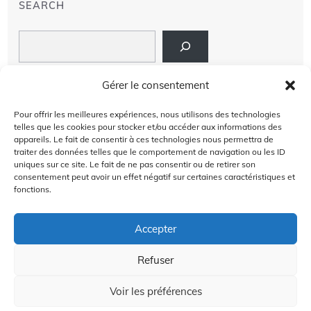
SEARCH
Search
LIENS
Gérer le consentement
PRIVACY POLICY
Pour offrir les meilleures expériences, nous utilisons des technologies
telles que les cookies pour stocker et/ou accéder aux informations des
À PROPOS DE NOUS
appareils. Le fait de consentir à ces technologies nous permettra de
traiter des données telles que le comportement de navigation ou les ID
uniques sur ce site. Le fait de ne pas consentir ou de retirer son
AVIS DE NON-RESPONSABILITÉ
consentement peut avoir un effet négatif sur certaines caractéristiques et
fonctions.
CONTACT US
Accepter
Refuser
2024 @Copyright by
Golffra.com
GOLFFRA
Voir les préférences