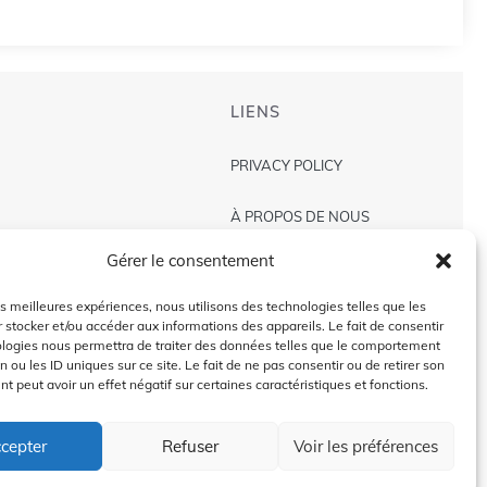
LIENS
PRIVACY POLICY
À PROPOS DE NOUS
Gérer le consentement
AVIS DE NON-RESPONSABILITÉ
les meilleures expériences, nous utilisons des technologies telles que les
CONTACT US
 stocker et/ou accéder aux informations des appareils. Le fait de consentir
ologies nous permettra de traiter des données telles que le comportement
n ou les ID uniques sur ce site. Le fait de ne pas consentir ou de retirer son
 peut avoir un effet négatif sur certaines caractéristiques et fonctions.
2024 @Copyright by
Golffra.com
cepter
Refuser
Voir les préférences