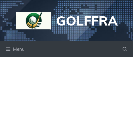
Aller
au
GOLFFRA
contenu
Menu