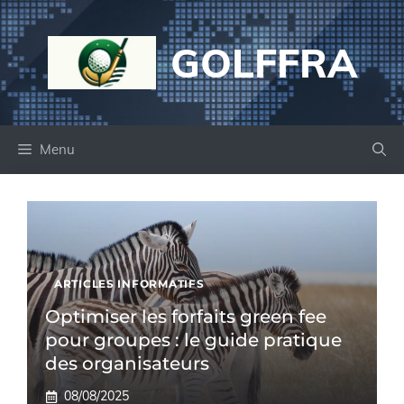
Aller
au
GOLFFRA
contenu
Menu
ARTICLES INFORMATIFS
Optimiser les forfaits green fee
pour groupes : le guide pratique
des organisateurs
08/08/2025