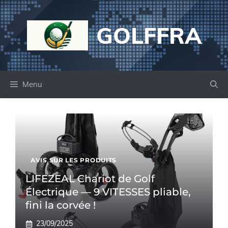
Aller
au
GOLFFRA
contenu
Menu
AVIS SUR LES PRODUITS
LIFEZEAL Chariot de Golf
Électrique — 9 VITESSES pliable,
fini la corvée !
23/09/2025