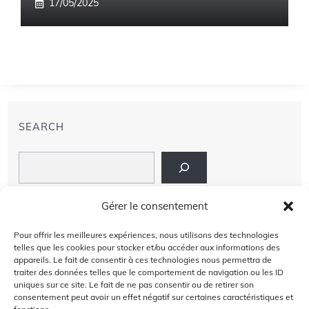
17/05/2025
SEARCH
Search
LIENS
Gérer le consentement
PRIVACY POLICY
Pour offrir les meilleures expériences, nous utilisons des technologies
telles que les cookies pour stocker et/ou accéder aux informations des
À PROPOS DE NOUS
appareils. Le fait de consentir à ces technologies nous permettra de
traiter des données telles que le comportement de navigation ou les ID
uniques sur ce site. Le fait de ne pas consentir ou de retirer son
AVIS DE NON-RESPONSABILITÉ
consentement peut avoir un effet négatif sur certaines caractéristiques et