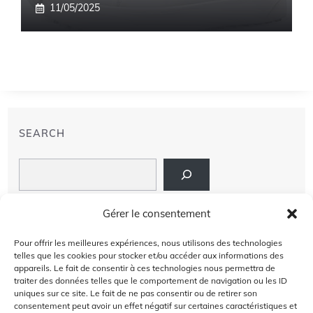
11/05/2025
SEARCH
Search
LIENS
Gérer le consentement
PRIVACY POLICY
Pour offrir les meilleures expériences, nous utilisons des technologies
telles que les cookies pour stocker et/ou accéder aux informations des
À PROPOS DE NOUS
appareils. Le fait de consentir à ces technologies nous permettra de
traiter des données telles que le comportement de navigation ou les ID
uniques sur ce site. Le fait de ne pas consentir ou de retirer son
AVIS DE NON-RESPONSABILITÉ
consentement peut avoir un effet négatif sur certaines caractéristiques et