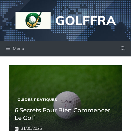
Aller
au
GOLFFRA
contenu
Menu
GUIDES PRATIQUES
6 Secrets Pour Bien Commencer
Le Golf
31/05/2025