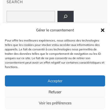
SEARCH
Search
LIENS
Gérer le consentement
PRIVACY POLICY
Pour offrir les meilleures expériences, nous utilisons des technologies
telles que les cookies pour stocker et/ou accéder aux informations des
À PROPOS DE NOUS
appareils. Le fait de consentir à ces technologies nous permettra de
traiter des données telles que le comportement de navigation ou les ID
uniques sur ce site. Le fait de ne pas consentir ou de retirer son
AVIS DE NON-RESPONSABILITÉ
consentement peut avoir un effet négatif sur certaines caractéristiques et
fonctions.
CONTACT US
Accepter
Refuser
2024 @Copyright by
Golffra.com
GOLFFRA
Voir les préférences