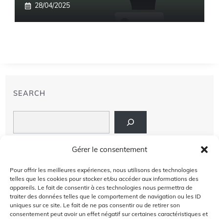
28/04/2025
SEARCH
Search
LIENS
Gérer le consentement
PRIVACY POLICY
Pour offrir les meilleures expériences, nous utilisons des technologies
telles que les cookies pour stocker et/ou accéder aux informations des
À PROPOS DE NOUS
appareils. Le fait de consentir à ces technologies nous permettra de
traiter des données telles que le comportement de navigation ou les ID
uniques sur ce site. Le fait de ne pas consentir ou de retirer son
AVIS DE NON-RESPONSABILITÉ
consentement peut avoir un effet négatif sur certaines caractéristiques et