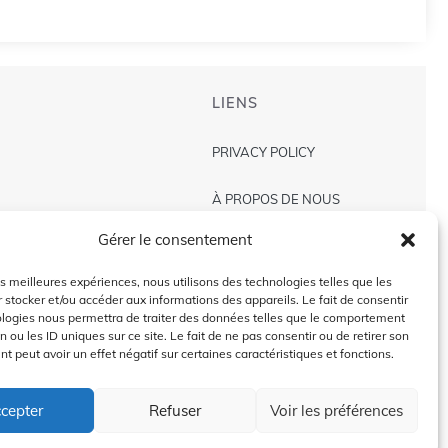
LIENS
PRIVACY POLICY
À PROPOS DE NOUS
Gérer le consentement
AVIS DE NON-RESPONSABILITÉ
les meilleures expériences, nous utilisons des technologies telles que les
CONTACT US
 stocker et/ou accéder aux informations des appareils. Le fait de consentir
ologies nous permettra de traiter des données telles que le comportement
n ou les ID uniques sur ce site. Le fait de ne pas consentir ou de retirer son
 peut avoir un effet négatif sur certaines caractéristiques et fonctions.
2024 @Copyright by
Golffra.com
cepter
Refuser
Voir les préférences