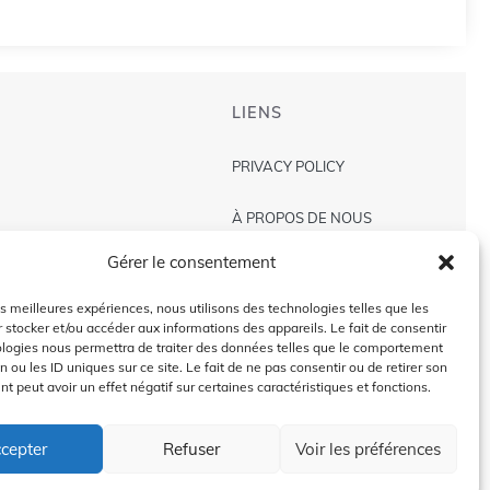
LIENS
PRIVACY POLICY
À PROPOS DE NOUS
Gérer le consentement
AVIS DE NON-RESPONSABILITÉ
les meilleures expériences, nous utilisons des technologies telles que les
CONTACT US
 stocker et/ou accéder aux informations des appareils. Le fait de consentir
ologies nous permettra de traiter des données telles que le comportement
n ou les ID uniques sur ce site. Le fait de ne pas consentir ou de retirer son
 peut avoir un effet négatif sur certaines caractéristiques et fonctions.
2024 @Copyright by
Golffra.com
cepter
Refuser
Voir les préférences