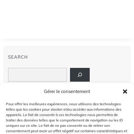
SEARCH
Search
LIENS
Gérer le consentement
PRIVACY POLICY
Pour offrir les meilleures expériences, nous utilisons des technologies
telles que les cookies pour stocker et/ou accéder aux informations des
À PROPOS DE NOUS
appareils. Le fait de consentir à ces technologies nous permettra de
traiter des données telles que le comportement de navigation ou les ID
uniques sur ce site. Le fait de ne pas consentir ou de retirer son
AVIS DE NON-RESPONSABILITÉ
consentement peut avoir un effet négatif sur certaines caractéristiques et