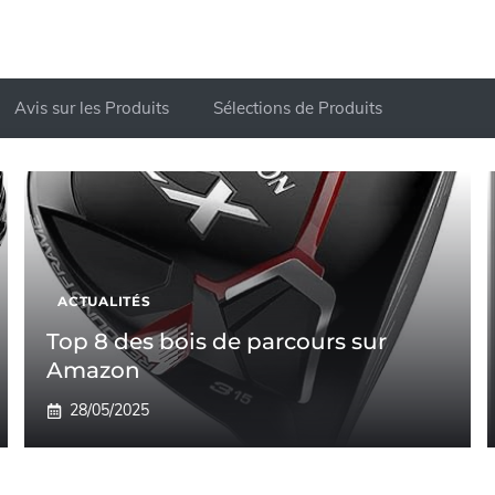
Avis sur les Produits
Sélections de Produits
ACTUALITÉS
Top 8 des bois de parcours sur
Amazon
28/05/2025