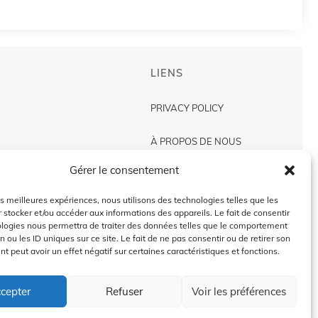
LIENS
PRIVACY POLICY
À PROPOS DE NOUS
Gérer le consentement
AVIS DE NON-RESPONSABILITÉ
les meilleures expériences, nous utilisons des technologies telles que les
CONTACT US
 stocker et/ou accéder aux informations des appareils. Le fait de consentir
ologies nous permettra de traiter des données telles que le comportement
n ou les ID uniques sur ce site. Le fait de ne pas consentir ou de retirer son
 peut avoir un effet négatif sur certaines caractéristiques et fonctions.
2024 @Copyright by
Golffra.com
cepter
Refuser
Voir les préférences