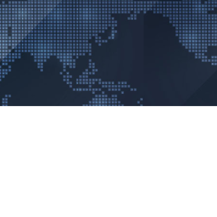
Aller
au
contenu