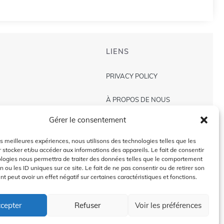
LIENS
PRIVACY POLICY
À PROPOS DE NOUS
Gérer le consentement
AVIS DE NON-RESPONSABILITÉ
les meilleures expériences, nous utilisons des technologies telles que les
CONTACT US
 stocker et/ou accéder aux informations des appareils. Le fait de consentir
ologies nous permettra de traiter des données telles que le comportement
n ou les ID uniques sur ce site. Le fait de ne pas consentir ou de retirer son
 peut avoir un effet négatif sur certaines caractéristiques et fonctions.
2024 @Copyright by
Golffra.com
cepter
Refuser
Voir les préférences